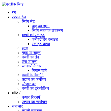
घर
उत्पाद रेंज
स्विंग सेट
धातु का झूला
स्विंग सहायक उपकरण
बच्चों की स्लाइड
फ्रीस्टैंडिंग स्लाइड
स्लाइड घटक
झूला
गुंबद पर चढ़ना
बच्चों का तंबू
डेरा डालना
जानवरों के घर
चिकन कॉप
बच्चों के खिलौने
उद्यान का फर्नीचर
औज़ार घर
बच्चों का ट्रैम्पोलिन
वीडियो
उत्पाद दिखाएँ
उत्पाद का संयोजन
समाचार
कंपनी समाचार