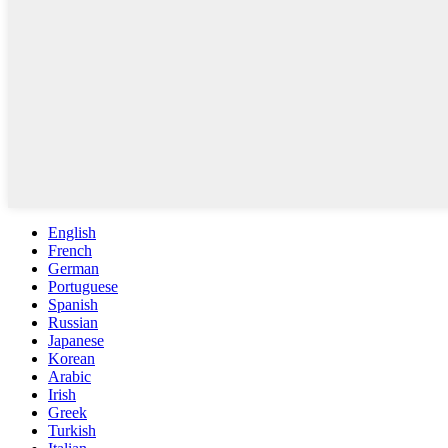
English
French
German
Portuguese
Spanish
Russian
Japanese
Korean
Arabic
Irish
Greek
Turkish