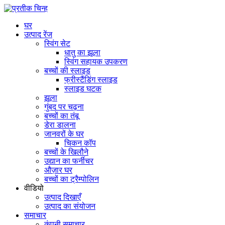
घर
उत्पाद रेंज
स्विंग सेट
धातु का झूला
स्विंग सहायक उपकरण
बच्चों की स्लाइड
फ्रीस्टैंडिंग स्लाइड
स्लाइड घटक
झूला
गुंबद पर चढ़ना
बच्चों का तंबू
डेरा डालना
जानवरों के घर
चिकन कॉप
बच्चों के खिलौने
उद्यान का फर्नीचर
औज़ार घर
बच्चों का ट्रैम्पोलिन
वीडियो
उत्पाद दिखाएँ
उत्पाद का संयोजन
समाचार
कंपनी समाचार