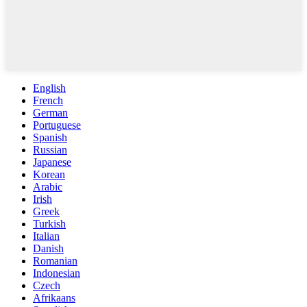
English
French
German
Portuguese
Spanish
Russian
Japanese
Korean
Arabic
Irish
Greek
Turkish
Italian
Danish
Romanian
Indonesian
Czech
Afrikaans