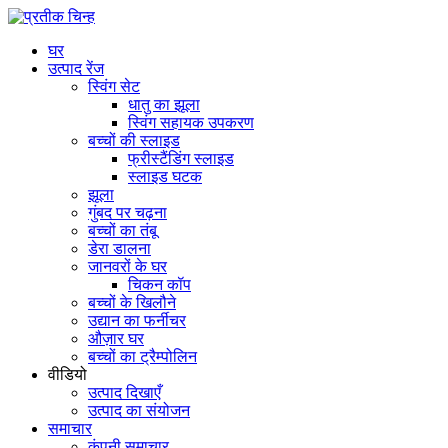
घर
उत्पाद रेंज
स्विंग सेट
धातु का झूला
स्विंग सहायक उपकरण
बच्चों की स्लाइड
फ्रीस्टैंडिंग स्लाइड
स्लाइड घटक
झूला
गुंबद पर चढ़ना
बच्चों का तंबू
डेरा डालना
जानवरों के घर
चिकन कॉप
बच्चों के खिलौने
उद्यान का फर्नीचर
औज़ार घर
बच्चों का ट्रैम्पोलिन
वीडियो
उत्पाद दिखाएँ
उत्पाद का संयोजन
समाचार
कंपनी समाचार