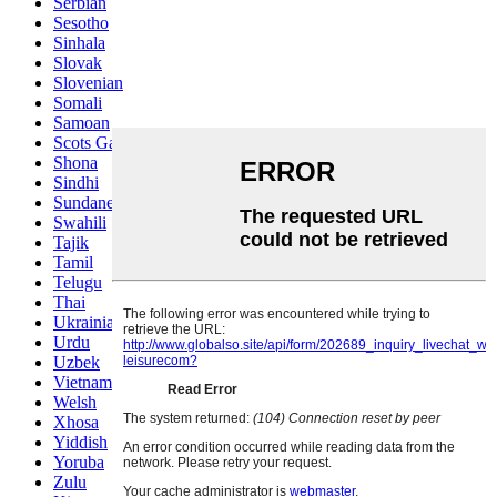
Serbian
Sesotho
Sinhala
Slovak
Slovenian
Somali
Samoan
Scots Gaelic
Shona
Sindhi
Sundanese
Swahili
Tajik
Tamil
Telugu
Thai
Ukrainian
Urdu
Uzbek
Vietnamese
Welsh
Xhosa
Yiddish
Yoruba
Zulu