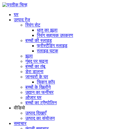
घर
उत्पाद रेंज
स्विंग सेट
धातु का झूला
स्विंग सहायक उपकरण
बच्चों की स्लाइड
फ्रीस्टैंडिंग स्लाइड
स्लाइड घटक
झूला
गुंबद पर चढ़ना
बच्चों का तंबू
डेरा डालना
जानवरों के घर
चिकन कॉप
बच्चों के खिलौने
उद्यान का फर्नीचर
औज़ार घर
बच्चों का ट्रैम्पोलिन
वीडियो
उत्पाद दिखाएँ
उत्पाद का संयोजन
समाचार
कंपनी समाचार