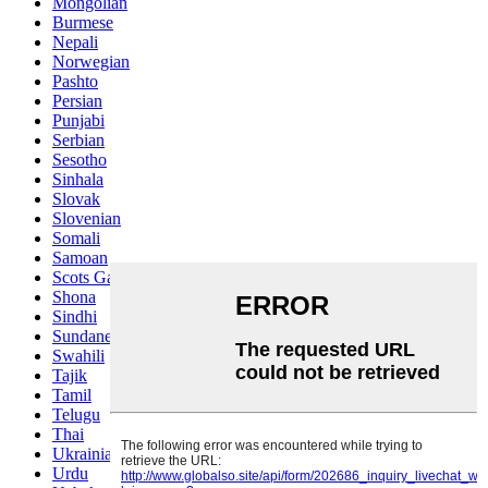
Mongolian
Burmese
Nepali
Norwegian
Pashto
Persian
Punjabi
Serbian
Sesotho
Sinhala
Slovak
Slovenian
Somali
Samoan
Scots Gaelic
Shona
Sindhi
Sundanese
Swahili
Tajik
Tamil
Telugu
Thai
Ukrainian
Urdu