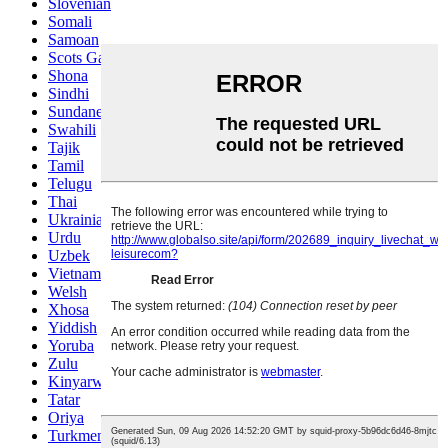
Slovenian
Somali
Samoan
Scots Gaelic
Shona
Sindhi
Sundanese
Swahili
Tajik
Tamil
Telugu
Thai
Ukrainian
Urdu
Uzbek
Vietnamese
Welsh
Xhosa
Yiddish
Yoruba
Zulu
Kinyarwanda
Tatar
Oriya
Turkmen