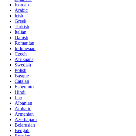
Korean
Arabic
Irish
Greek
Turkish
Italian
Danish
Romanian
Indonesian
Czech
Afrikaans
Swedish
Polish
Basque
Catalan
Esperanto
Hindi
Lao
Albanian
Amharic
Armenian
Azerbaijani
Belarusian
Bengali
Bosnian