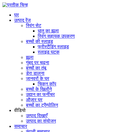
घर
उत्पाद रेंज
स्विंग सेट
धातु का झूला
स्विंग सहायक उपकरण
बच्चों की स्लाइड
फ्रीस्टैंडिंग स्लाइड
स्लाइड घटक
झूला
गुंबद पर चढ़ना
बच्चों का तंबू
डेरा डालना
जानवरों के घर
चिकन कॉप
बच्चों के खिलौने
उद्यान का फर्नीचर
औज़ार घर
बच्चों का ट्रैम्पोलिन
वीडियो
उत्पाद दिखाएँ
उत्पाद का संयोजन
समाचार
कंपनी समाचार