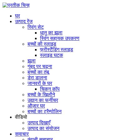
घर
उत्पाद रेंज
स्विंग सेट
धातु का झूला
स्विंग सहायक उपकरण
बच्चों की स्लाइड
फ्रीस्टैंडिंग स्लाइड
स्लाइड घटक
झूला
गुंबद पर चढ़ना
बच्चों का तंबू
डेरा डालना
जानवरों के घर
चिकन कॉप
बच्चों के खिलौने
उद्यान का फर्नीचर
औज़ार घर
बच्चों का ट्रैम्पोलिन
वीडियो
उत्पाद दिखाएँ
उत्पाद का संयोजन
समाचार
कंपनी समाचार