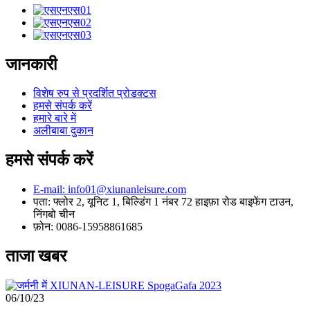
जानकारी
विशेष रुप से प्रदर्शित प्रोडक्टस
हमसे संपर्क करें
हमारे बारे में
अलीबाबा दुकान
हमसे संपर्क करें
E-mail: info01@xiunanleisure.com
पता: फ्लोर 2, यूनिट 1, बिल्डिंग 1 नंबर 72 हाइफ़ा रोड बाइफेंग टाउन,
निंगबो चीन
फ़ोन: 0086-15958861685
ताजा खबर
06/10/23