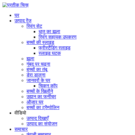
घर
उत्पाद रेंज
स्विंग सेट
धातु का झूला
स्विंग सहायक उपकरण
बच्चों की स्लाइड
फ्रीस्टैंडिंग स्लाइड
स्लाइड घटक
झूला
गुंबद पर चढ़ना
बच्चों का तंबू
डेरा डालना
जानवरों के घर
चिकन कॉप
बच्चों के खिलौने
उद्यान का फर्नीचर
औज़ार घर
बच्चों का ट्रैम्पोलिन
वीडियो
उत्पाद दिखाएँ
उत्पाद का संयोजन
समाचार
कंपनी समाचार