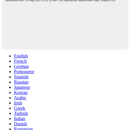
English
French
German
Portuguese
Spanish
Russian
Japanese
Korean
Arabic
Irish
Greek
Turkish
Italian
Danish
Romanian