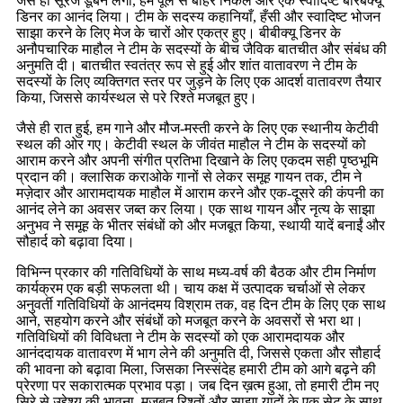
जैसे ही सूरज डूबने लगा, हम पूल से बाहर निकले और एक स्वादिष्ट बारबेक्यू
डिनर का आनंद लिया। टीम के सदस्य कहानियाँ, हँसी और स्वादिष्ट भोजन
साझा करने के लिए मेज के चारों ओर एकत्र हुए। बीबीक्यू डिनर के
अनौपचारिक माहौल ने टीम के सदस्यों के बीच जैविक बातचीत और संबंध की
अनुमति दी। बातचीत स्वतंत्र रूप से हुई और शांत वातावरण ने टीम के
सदस्यों के लिए व्यक्तिगत स्तर पर जुड़ने के लिए एक आदर्श वातावरण तैयार
किया, जिससे कार्यस्थल से परे रिश्ते मजबूत हुए।
जैसे ही रात हुई, हम गाने और मौज-मस्ती करने के लिए एक स्थानीय केटीवी
स्थल की ओर गए। केटीवी स्थल के जीवंत माहौल ने टीम के सदस्यों को
आराम करने और अपनी संगीत प्रतिभा दिखाने के लिए एकदम सही पृष्ठभूमि
प्रदान की। क्लासिक कराओके गानों से लेकर समूह गायन तक, टीम ने
मज़ेदार और आरामदायक माहौल में आराम करने और एक-दूसरे की कंपनी का
आनंद लेने का अवसर जब्त कर लिया। एक साथ गायन और नृत्य के साझा
अनुभव ने समूह के भीतर संबंधों को और मजबूत किया, स्थायी यादें बनाईं और
सौहार्द को बढ़ावा दिया।
विभिन्न प्रकार की गतिविधियों के साथ मध्य-वर्ष की बैठक और टीम निर्माण
कार्यक्रम एक बड़ी सफलता थी। चाय कक्ष में उत्पादक चर्चाओं से लेकर
अनुवर्ती गतिविधियों के आनंदमय विश्राम तक, वह दिन टीम के लिए एक साथ
आने, सहयोग करने और संबंधों को मजबूत करने के अवसरों से भरा था।
गतिविधियों की विविधता ने टीम के सदस्यों को एक आरामदायक और
आनंददायक वातावरण में भाग लेने की अनुमति दी, जिससे एकता और सौहार्द
की भावना को बढ़ावा मिला, जिसका निस्संदेह हमारी टीम को आगे बढ़ने की
प्रेरणा पर सकारात्मक प्रभाव पड़ा। जब दिन ख़त्म हुआ, तो हमारी टीम नए
सिरे से उद्देश्य की भावना, मजबूत रिश्तों और साझा यादों के एक सेट के साथ