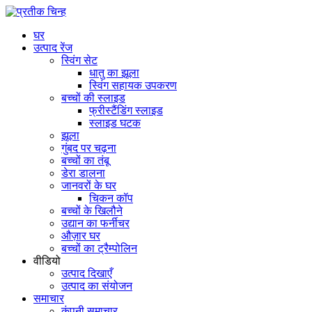
घर
उत्पाद रेंज
स्विंग सेट
धातु का झूला
स्विंग सहायक उपकरण
बच्चों की स्लाइड
फ्रीस्टैंडिंग स्लाइड
स्लाइड घटक
झूला
गुंबद पर चढ़ना
बच्चों का तंबू
डेरा डालना
जानवरों के घर
चिकन कॉप
बच्चों के खिलौने
उद्यान का फर्नीचर
औज़ार घर
बच्चों का ट्रैम्पोलिन
वीडियो
उत्पाद दिखाएँ
उत्पाद का संयोजन
समाचार
कंपनी समाचार